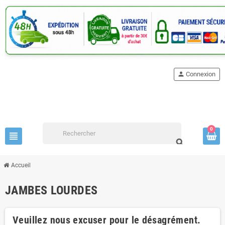
person
Connexion
0
view_headline
search
Accueil
JAMBES LOURDES
Veuillez nous excuser pour le désagrément.