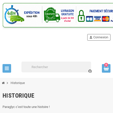
person
Connexion
0
view_headline
search
chevron_right
Historique
HISTORIQUE
Paraglyc c’est toute une histoire !