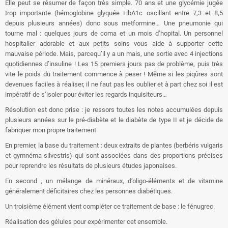
Elle peut se résumer de façon très simple. 70 ans et une glycémie jugée
trop importante (hémoglobine glyquée HbA1c oscillant entre 7,3 et 8,5
depuis plusieurs années) donc sous metformine… Une pneumonie qui
tourne mal : quelques jours de coma et un mois d’hopital. Un personnel
hospitalier adorable et aux petits soins vous aide à supporter cette
mauvaise période. Mais, parcequ’il y a un mais, une sortie avec 4 injections
quotidiennes d’insuline ! Les 15 premiers jours pas de problème, puis très
vite le poids du traitement commence à peser ! Même si les piqûres sont
devenues faciles à réaliser, il ne faut pas les oublier et à part chez soi il est
impératif de s’isoler pour éviter les regards inquisiteurs…
Résolution est donc prise : je ressors toutes les notes accumulées depuis
plusieurs années sur le pré-diabète et le diabète de type II et je décide de
fabriquer mon propre traitement.
En premier, la base du traitement : deux extraits de plantes (berbéris vulgaris
et gymnéma silvestris) qui sont associées dans des proportions précises
pour reprendre les résultats de plusieurs études japonaises.
En second , un mélange de minéraux, d’oligo-éléments et de vitamine
généralement déficitaires chez les personnes diabétiques.
Un troisième élément vient compléter ce traitement de base : le fénugrec.
Réalisation des gélules pour expérimenter cet ensemble.