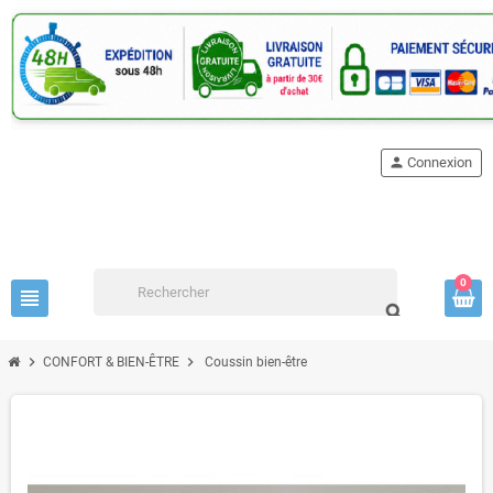
person
Connexion
0
view_headline
search
chevron_right
chevron_right
CONFORT & BIEN-ÊTRE
Coussin bien-être