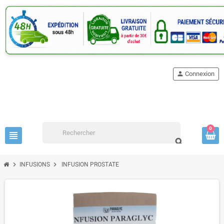
person
Connexion
0
view_headline
search
chevron_right
chevron_right
INFUSIONS
INFUSION PROSTATE