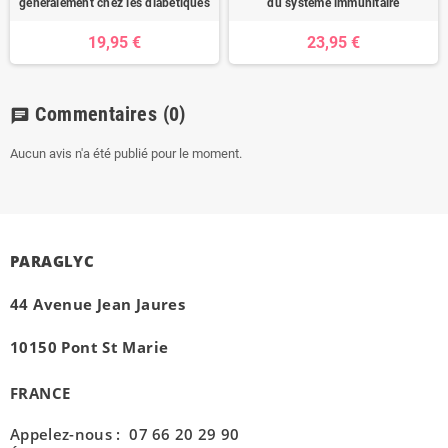
généralement chez les diabétiques
du système immunitaire
19,95 €
23,95 €
Commentaires
(0)
chat
Aucun avis n'a été publié pour le moment.
PARAGLYC
44 Avenue Jean Jaures
10150 Pont St Marie
FRANCE
Appelez-nous : 07 66 20 29 90