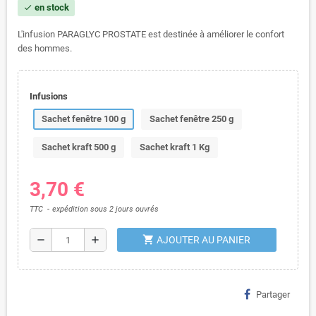
en stock
check
L'infusion PARAGLYC PROSTATE est destinée à améliorer le confort
des hommes.
Infusions
Sachet fenêtre 100 g
Sachet fenêtre 250 g
Sachet kraft 500 g
Sachet kraft 1 Kg
3,70 €
TTC
expédition sous 2 jours ouvrés
shopping_cart
remove
add
AJOUTER AU PANIER
Partager