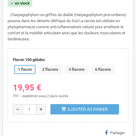
en stock
check
L'harpagophytum ou griffes du diable (Harpagophytum procumbens)
pousse dans les déserts d'Afrique du Sud La racine est utilisée en
phytopharmacie comme anti-inflammatoire naturel pour améliorer le
confort et la mobilité articulaire ainsi que les douleurs musculaires et
tandineuses.
Flacon 100 gélules
1 flacon
2 flacons
3 flacons
6 flacons
19,95 €
TTC
expédition sous 2 jours ouvrés
shopping_cart
remove
add
AJOUTER AU PANIER
Partager