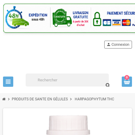
person
Connexion
0
view_headline
search
chevron_right
chevron_right
PRODUITS DE SANTE EN GÉLULES
HARPAGOPHYTUM THC