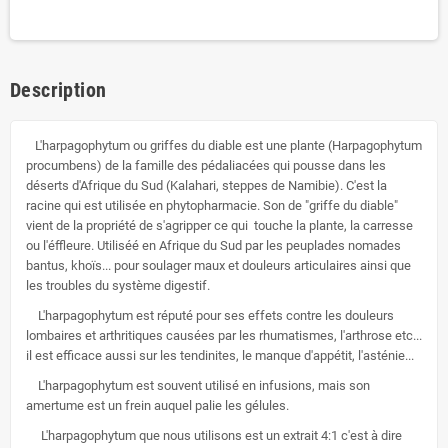
Description
L'harpagophytum ou griffes du diable est une plante (Harpagophytum
procumbens) de la famille des pédaliacées qui pousse dans les
déserts d'Afrique du Sud (Kalahari, steppes de Namibie). C'est la
racine qui est utilisée en phytopharmacie. Son de "griffe du diable"
vient de la propriété de s'agripper ce qui touche la plante, la carresse
ou l'éffleure. Utiliséé en Afrique du Sud par les peuplades nomades
bantus, khoïs... pour soulager maux et douleurs articulaires ainsi que
les troubles du système digestif.
L'harpagophytum est réputé pour ses effets contre les douleurs
lombaires et arthritiques causées par les rhumatismes, l'arthrose etc...
il est efficace aussi sur les tendinites, le manque d'appétit, l'asténie...
L'harpagophytum est souvent utilisé en infusions, mais son
amertume est un frein auquel palie les gélules.
L'harpagophytum que nous utilisons est un extrait 4:1 c'est à dire