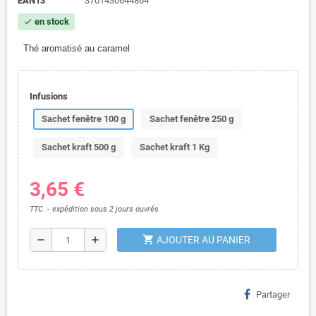
EAN13
3701430644864
en stock
check
Thé aromatisé au caramel
Infusions
Sachet fenêtre 100 g
Sachet fenêtre 250 g
Sachet kraft 500 g
Sachet kraft 1 Kg
3,65 €
TTC
expédition sous 2 jours ouvrés
shopping_cart
remove
add
AJOUTER AU PANIER
Partager