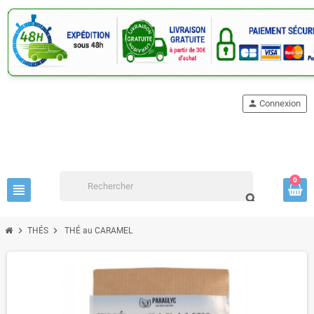
person
Connexion
0
view_headline
search
chevron_right
chevron_right
THÉS
THÉ au CARAMEL